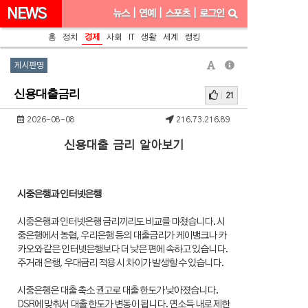
NEWS
뉴스
|
연예
|
스포츠
|
로그인
홈
정치
경제
사회
IT
생활
세계
랭킹
게시판명
신용대출금리
21
2026-08-08
216.73.216.89
신용대출 금리 알아보기
시중은행과 인터넷은행
시중은행과 인터넷은행 금리끼리도 비교를 마쳤습니다. 시
중은행에서 농협, 우리은행 등의 대출금리가 케이뱅크나 카
카오와 같은 인터넷은행보다 더 낮은 편에 속하고 있습니다.
주거래 은행, 우대금리 적용 시 차이가 발생할 수 있습니다.
시중은행은 대출 축소 권고로 대출 한도가 낮아졌습니다.
DSR에 맞춰서 대출 한도가 변동이 됩니다. 연소득 내로 제한