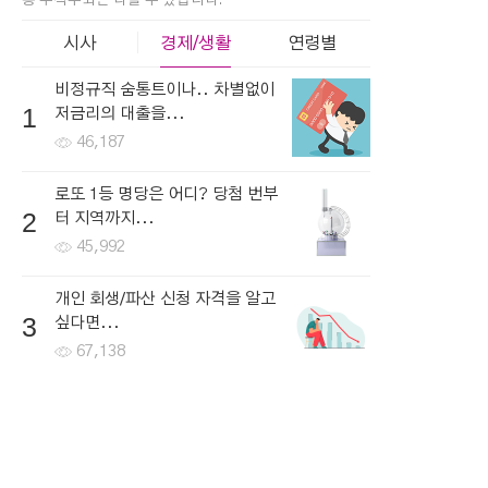
총 누적수와는 다를 수 있습니다.
시사
경제/생활
연령별
비정규직 숨통트이나.. 차별없이
1
저금리의 대출을...
46,187
로또 1등 명당은 어디? 당첨 번부
2
터 지역까지...
45,992
개인 회생/파산 신청 자격을 알고
3
싶다면...
67,138
한국로또 30억 터진다! 이번 회차
4
번호 6자리를...
46,649