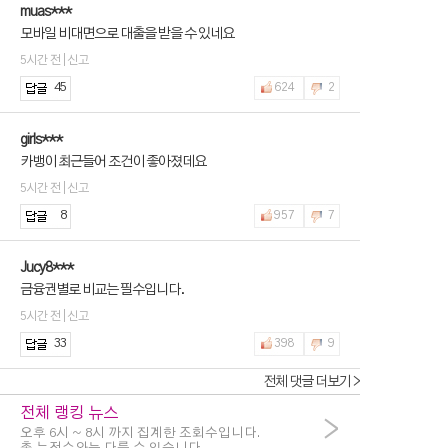
muas***
모바일 비대면으로 대출을 받을 수 있네요
5시간 전 | 신고
45
624
2
girls***
카뱅이 최근들어 조건이 좋아졌데요
5시간 전 | 신고
8
957
7
Jucy8***
금융권별로 비교는 필수입니다.
5시간 전 | 신고
33
398
9
전체 댓글 더보기 >
전체 랭킹 뉴스
>
오후 6시 ~ 8시 까지 집계한 조회수입니다.