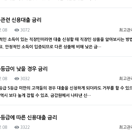
관련 신용대출 금리
록일
조회
등록자
2.08
3072
최고관
적인 소득이 있는 직장인이라면 대출 신청할 때 직장인 상품을 알아보시는 방
요. 안정적인 소득이 입증되므로 다른 상품에 비해 낮은 금…
등급이 낮을 경우 금리
록일
조회
등록자
2.08
3032
최고관
등급 5등급 미만의 고객들의 경우 대출을 신청하게 되더라도 거부를 할 수 있으
 역시 보다 높게 잡힐 수 있죠. 금감원에서 나타낸 신…
등급에 따른 신용대출 금리
록일
조회
등록자
2.08
3322
최고관