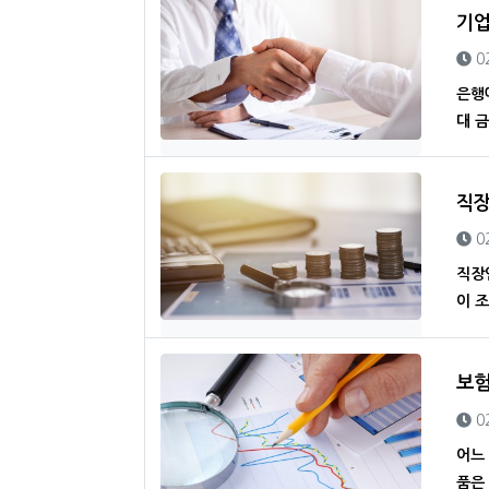
기업
등
0
은행
대 금
직장
등
0
직장
이 
보험
등
0
어느
품은