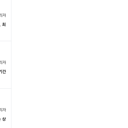
리자
 최
리자
기간
리자
 상