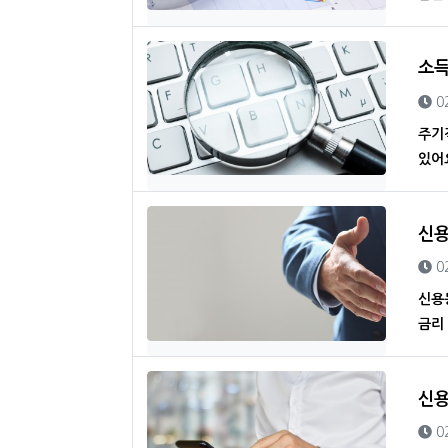
소득
등
0
주기
있어
신용
등
0
신용
금리
신용
등
0