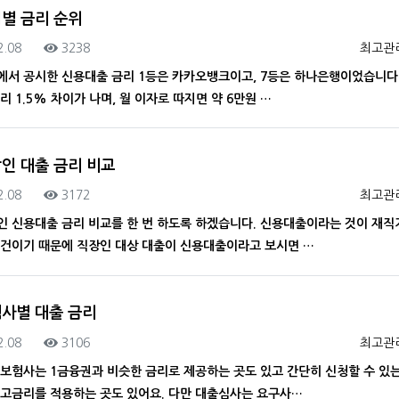
별 금리 순위
록일
조회
등록자
2.08
3238
최고관
에서 공시한 신용대출 금리 1등은 카카오뱅크이고, 7등은 하나은행이었습니다.
리 1.5% 차이가 나며, 월 이자로 따지면 약 6만원 …
인 대출 금리 비교
록일
조회
등록자
2.08
3172
최고관
인 신용대출 금리 비교를 한 번 하도록 하겠습니다. 신용대출이라는 것이 재직
조건이기 때문에 직장인 대상 대출이 신용대출이라고 보시면 …
사별 대출 금리
록일
조회
등록자
2.08
3106
최고관
 보험사는 1금융권과 비슷한 금리로 제공하는 곳도 있고 간단히 신청할 수 있는
 고금리를 적용하는 곳도 있어요. 다만 대출심사는 요구사…