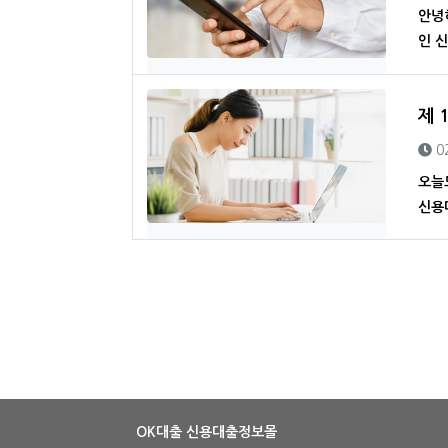
안녕
인 
제 
등
0
오늘
신용
OK대출 신용대출정보몰